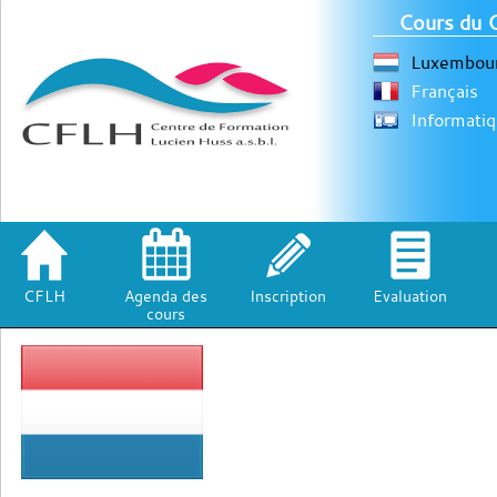
Cours du 
Luxembour
Français
Informati
CFLH
Agenda des
Inscription
Evaluation
cours