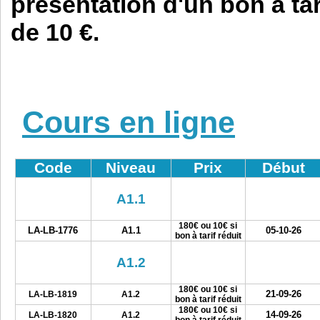
présentation d'un bon à tari
de 10 €.
Cours en ligne
Code
Niveau
Prix
Début
A1.1
180€ ou 10€ si
LA-LB-1776
A1.1
05-10-26
bon à tarif réduit
A1.2
180€ ou 10€ si
21-09-26
LA-LB-1819
A1.2
bon à tarif réduit
180€ ou 10€ si
14-09-26
LA-LB-1820
A1.2