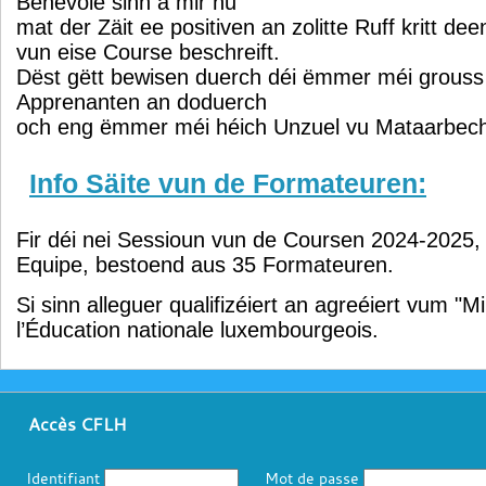
Benevole sinn a mir hu
mat der Zäit ee positiven an zolitte Ruff kritt deen
vun eise Course beschreift.
Dëst gëtt bewisen duerch déi ëmmer méi grouss
Apprenanten an doduerch
och eng ëmmer méi héich Unzuel vu Mataarbech
Info Säite vun de Formateuren:
Fir déi nei Sessioun vun de Coursen 2024-2025,
Equipe, bestoend aus 35 Formateuren.
Si sinn alleguer qualifizéiert an agreéiert vum "M
l’Éducation nationale luxembourgeois.
Accès CFLH
Identifiant
Mot de passe