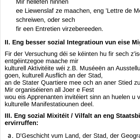
Mir hëllefen hinnen
ee Liewenslaf ze maachen, eng 'Lettre de Mo
schreiwen, oder sech
fir een Entretien virzebereeden.
II. Eng besser sozial Integratioun vun eise M
Fir der Versuchung déi se kéinten hu fir sech z'is
entgéintzegoe maache mir
kulturell Aktivitéite wéi z.B. Muséeën an Ausstel
goen, kulturell Ausflich an der Stad,
an de Stater Quartiere mee och an aner Stied z
Mir organiséieren all Joer e Fest
wou eis Apprenanten invitéiert sinn an huelen u
kulturelle Manifestatiounen deel.
III. Eng sozial Mixitéit / Vilfalt an eng Staats
ervirruffen:
D'Geschicht vum Land, der Stad, der Geog