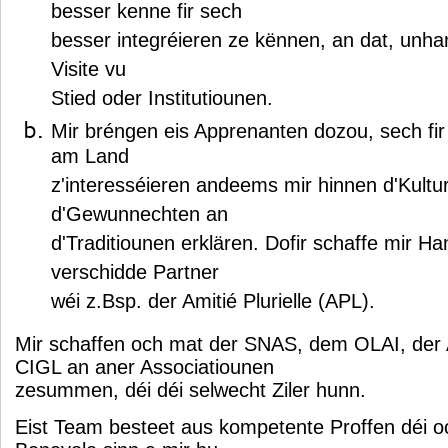
besser kenne fir sech
besser integréieren ze kënnen, an dat, unhan
Visite vu
Stied oder Institutiounen.
Mir bréngen eis Apprenanten dozou, sech fi
am Land
z'interesséieren andeems mir hinnen d'Kult
d'Gewunnechten an
d'Traditiounen erklären. Dofir schaffe mir 
verschidde Partner
wéi z.Bsp. der Amitié Plurielle (APL).
Mir schaffen och mat der SNAS, dem OLAI, de
CIGL an aner Associatiounen
zesummen, déi déi selwecht Ziler hunn.
Eist Team besteet aus kompetente Proffen déi o