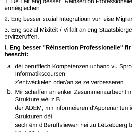
1. De Leit eng besser "Réinsertion Professionelle
erméiglechen
2. Eng besser sozial Integratioun vun eise Migra
3. Eng sozial Mixitéit / Vilfalt an eng Staatsbierg
ervirzeruffen.
I. Eng besser "Réinsertion Professionelle" fi
heescht:
déi berufflech Kompetenzen unhand vu Spr
Informatikscoursen
z'entwéckelen oder/an se ze verbesseren.
Mir schaffen an enker Zesummenaarbecht m
Strukture wéi z.B.
der ADEM, mir informéieren d'Apprenanten i
Strukturen déi
sech ëm d'Beruffsliewen hei zu Lëtzebuerg