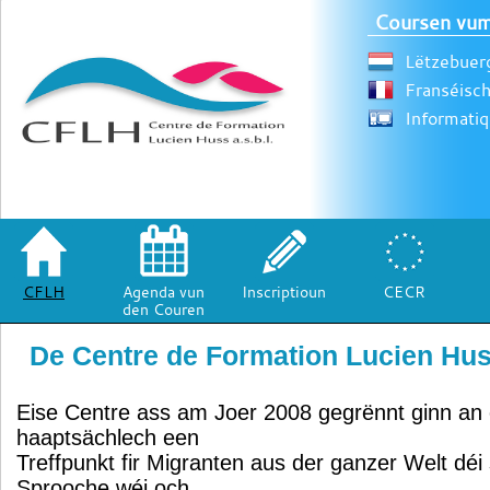
Coursen vum
Lëtzebuer
Franséisc
Informati
CFLH
Agenda vun
Inscriptioun
CECR
den Couren
De Centre de Formation Lucien Hu
Eise Centre ass am Joer 2008 gegrënnt ginn an 
haaptsächlech een
Treffpunkt fir Migranten aus der ganzer Welt déi
Sprooche wéi och