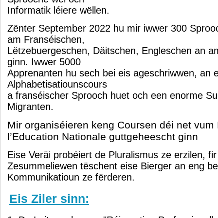
Informatik léiere wëllen.
Zënter September 2022 hu mir iwwer 300 Sproo
am Franséischen,
Lëtzebuergeschen, Däitschen, Engleschen an a
ginn. Iwwer 5000
Apprenanten hu sech bei eis ageschriwwen, an 
Alphabetisatiounscours
a franséischer Sprooch huet och een enorme Su
Migranten.
Mir organiséieren keng Coursen déi net vum 
l’Education Nationale guttgeheescht ginn
Eise Veräi probéiert de Pluralismus ze erzilen, fi
Zesummeliewen tëschent eise Bierger an eng be
Kommunikatioun ze fërderen.
Eis Ziler sinn: