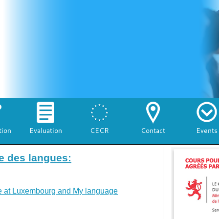
tion
Evaluation
CECR
Contact
Events
e des langues:
 at Luxembourg and My language