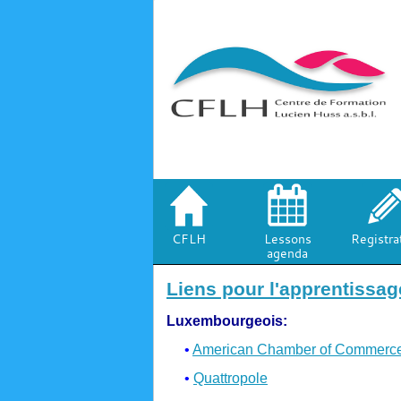
CFLH
Lessons
Registra
agenda
Liens pour l'apprentissag
Luxembourgeois:
•
American Chamber of Commerce
•
Quattropole