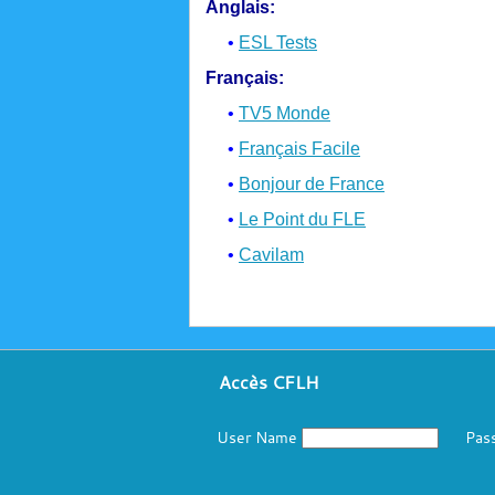
Anglais:
•
ESL Tests
Français:
•
TV5 Monde
•
Français Facile
•
Bonjour de France
•
Le Point du FLE
•
Cavilam
Accès CFLH
User Name
Pas