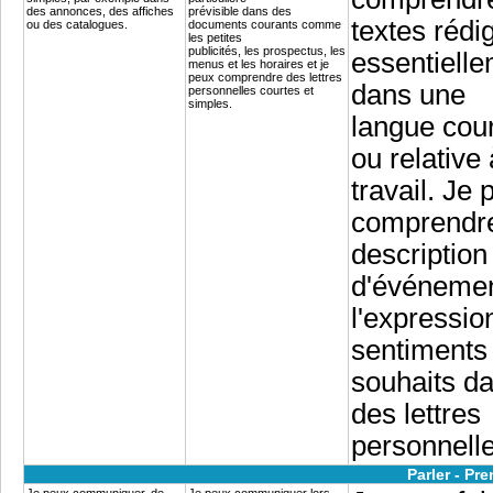
des annonces, des affiches
prévisible dans des
textes rédi
ou des catalogues.
documents courants comme
les petites
publicités, les prospectus, les
essentiell
menus et les horaires et je
peux comprendre des lettres
dans une
personnelles courtes et
simples.
langue cou
ou relative
travail. Je 
comprendre
description
d'événemen
l'expressio
sentiments 
souhaits d
des lettres
personnelle
Parler - Pr