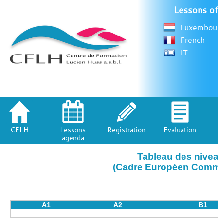
Lessons of
Luxembour
French
IT
CFLH
Lessons
Registration
Evaluation
agenda
Tableau des niv
(Cadre Européen Commu
A1
A2
B1