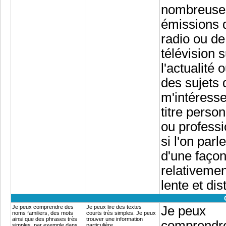
nombreuse
émissions 
radio ou de
télévision s
l'actualité 
des sujets 
m'intéresse
titre perso
ou professi
si l'on parle
d'une faço
relativemen
lente et dis
Je peux comprendre des
Je peux lire des textes
Je peux
noms familiers, des mots
courts très simples. Je peux
ainsi que des phrases très
trouver une information
comprendr
simples, par exemple dans
particulière