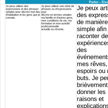
Parler - S'
Je peux utiliser des
Je peux utiliser une série de
Je peux art
expressions et des phrases
phrases ou d'expressions
simples pour décrire mon lieu
pour
des expres
d'habitation et les gens que je
décrire en termes simples
connais.
ma famille et d'autres gens,
de manière
mes conditions de vie, ma
formation et mon activité
professionnelle
simple afin
actuelle ou récente.
raconter d
expérience
des
événement
mes rêves
espoirs ou
buts. Je pe
brièvement
donner les
raisons et
explication