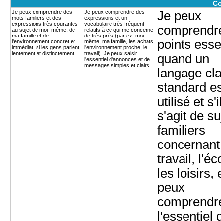
Co
Je peux comprendre des
Je peux comprendre des
Je peux
mots familiers et des
expressions et un
expressions très courantes
vocabulaire très fréquent
comprendre
au sujet de moi- même, de
relatifs à ce qui me concerne
ma famille et de
de très près (par ex. moi-
points esse
l'environnement concret et
même, ma famille, les achats,
immédiat, si les gens parlent
l'environnement proche, le
lentement et distinctement.
travail). Je peux saisir
quand un
l'essentiel d'annonces et de
messages simples et clairs
langage cla
standard es
utilisé et s'i
s'agit de su
familiers
concernant
travail, l'éc
les loisirs, 
peux
comprendr
l'essentiel 