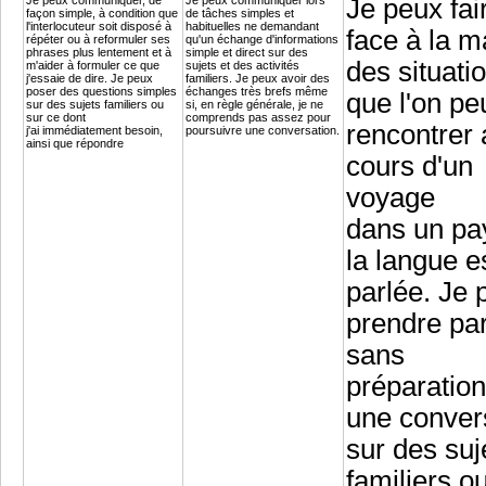
Je peux communiquer, de
Je peux communiquer lors
Je peux fai
façon simple, à condition que
de tâches simples et
l'interlocuteur soit disposé à
habituelles ne demandant
face à la m
répéter ou à reformuler ses
qu'un échange d'informations
phrases plus lentement et à
simple et direct sur des
des situati
m'aider à formuler ce que
sujets et des activités
j'essaie de dire. Je peux
familiers. Je peux avoir des
poser des questions simples
échanges très brefs même
que l'on pe
sur des sujets familiers ou
si, en règle générale, je ne
sur ce dont
comprends pas assez pour
rencontrer 
j'ai immédiatement besoin,
poursuivre une conversation.
ainsi que répondre
cours d'un
voyage
dans un pa
la langue e
parlée. Je 
prendre par
sans
préparation
une conver
sur des suj
familiers o